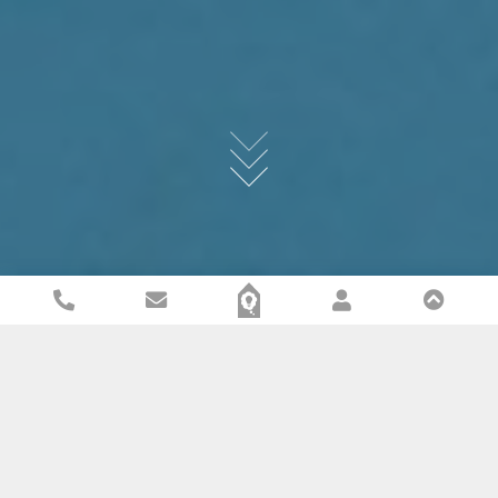
Verhuurd: Kantoorruimte in monumentaal pand "De
Ringersfabriek" in Alkmaar!